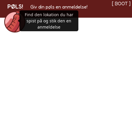
[ BOOT ]
PØLS!
Giv din pøls en anmeldelse!
Find den lokation du har
spist på og stik den en
anmeldelse